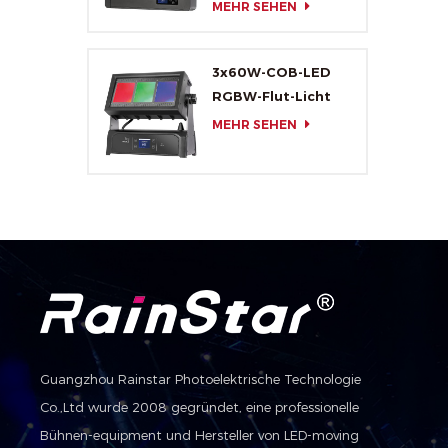
MEHR SEHEN
3x60W-COB-LED
RGBW-Flut-Licht
MEHR SEHEN
Guangzhou Rainstar Photoelektrische Technologie
Co.,Ltd wurde 2008 gegründet, eine professionelle
Bühnen-equipment und Hersteller von LED-moving