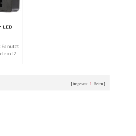
-LED-
.Es nutzt
ie in 12
2W RGB-
Weiß
ich von
se und
insgesamt
1
Seiten
 &DMX-
.