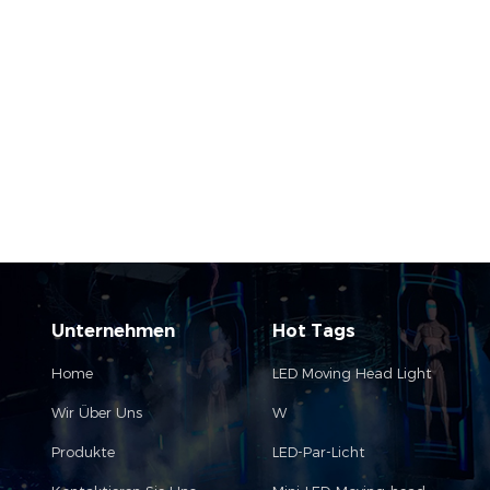
Unternehmen
Hot Tags
Home
LED Moving Head Light
Wir Über Uns
W
Produkte
LED-Par-Licht