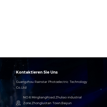
Kontaktieren Sie Uns
Guangzhou Rainstar Photoelectric Technology
Co.,Ltd
NO.6 MingliangRoad,Zhuliao industrial
Zone,Zhongluotan Town,Baiyun