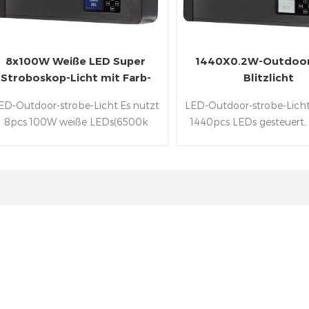
8x100W Weiße LED Super
1440X0.2W-Outdoor
Stroboskop-Licht mit Farb-
Blitzlicht
Hintergrundbeleuchtung
ED-Outdoor-strobe-Licht.Es nutzt
LED-Outdoor-strobe-Licht
8pcs 100W weiße LEDs(6500k
1440pcs LEDs gesteuert, d
Farbtemperatur) und 32pcs 3W
Segmente, die 720x0.
RGB-
LEDs und 720x0.2W 
EDs(Hintergrundbeleuchtung).Neben
LEDs.Neben einschließl
einschließlich IP65 Klasse der
IP65-Klasse Alu-Gehäu
luminium-Legierung Struktur und
folgenden W-DMX&RDM
die folgenden W-DMX,RDM-und
control-Protokolle
DMX-Steuerungs-Protokoll