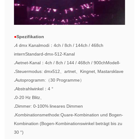
●
Spezifikation
.
4 dmx Kanalmodi
：
4ch / 8ch / 144ch / 468ch
i
nter
n
Standard-dmx-512-Kanal
.
Aetnet-Kanal
：
4ch / 8ch / 144 / 468ch / 900ch
Modell-
.
Steuermodus: dmx512
、
artnet
、
Kingnet, Mastarsklave
.
Autoprogramm:
（
30 Programme
）
.
Abstrahlwinkel
：
4 °
.
0-20 Hz Blitz
、
.
Dimmer: 0-100% lineares Dimmen
.
Kombinationsmethode:
Quare-Kombination und Bogen-
Kombination (Bogen-Kombinationswinkel beträgt bis zu
30 °)