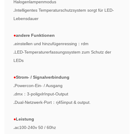
Halogenlampenmodus
.
Intelligentes Temperaturschutzsystem sorgt für LED-
Lebensdauer
●
andere Funktionen
.
einstellen und hinzufügen
r
essing
：
rdm
.
LED-Temperaturerfassungssystem zum Schutz der
LEDs
●
Strom- / Signalverbindung
.
Powercon-Ein- / Ausgang
.
dmx
：
3-polig
xlr
Input-Output
.
Dual-Netzwerk-Port
：
rj45input & output.
●
Leistung
.
ac100-240v 50 / 60hz