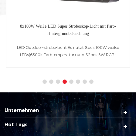
8x100W Weiße LED Super Stroboskop-Licht mit Farb-
Hintergrundbeleuchtung
LED-Outdoor-strobe-Licht.Es nutzt 8pcs 100W weiße
LEDs(6500k Farbtemperatur) und 32pcs 3W RGB-
LEDs(Hintergrundbeleuchtung).Neben einschließlich IP65
Klasse der aluminium-Legierung Struktur und die
folgenden W-DMX,RDM-und DMX-Steuerungs-Protokoll
Unternehmen
Hot Tags