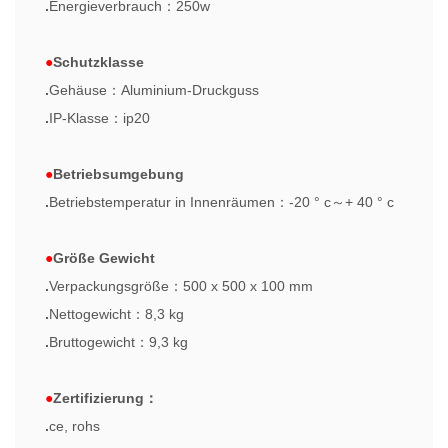
.
Energieverbrauch
：
250w
●
Schutzklasse
.
Gehäuse
：
Aluminium-Druckguss
.
IP-Klasse
：
ip20
●
Betriebsumgebung
.
Betriebstemperatur in Innenräumen
：
-20 ° c
～
+ 40 ° c
●
Größe Gewicht
.
Verpackungsgröße
：
500 x 500 x 100 mm
.
Nettogewicht
：
8,3 kg
.
Bruttogewicht
：
9,3 kg
●
Zertifizierung
：
.
ce, rohs