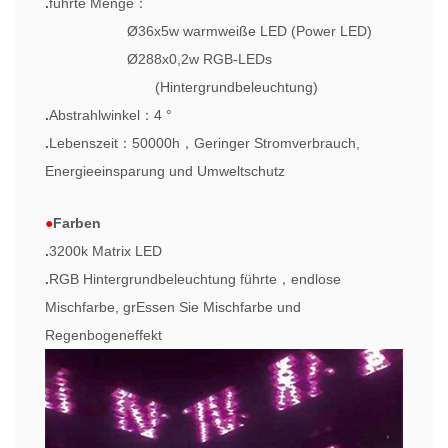
.
führte Menge
：
Ø
36x5w warmweiße LED (Power LED)
Ø
288x0,2w RGB-LEDs
(Hintergrundbeleuchtung)
.
Abstrahlwinkel
：
4 °
.
Lebenszeit
：
50000h
，
Geringer Stromverbrauch,
Energieeinsparung und Umweltschutz
●
Farben
.
3200k Matrix LED
.
RGB Hintergrundbeleuchtung führte
，
endlose
Mischfarbe, gr
Essen Sie Mischfarbe und
Regenbogeneffekt