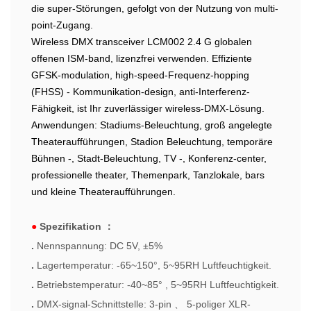
die super-Störungen, gefolgt von der Nutzung von multi-
point-Zugang.
Wireless DMX transceiver LCM002 2.4 G globalen
offenen ISM-band, lizenzfrei verwenden. Effiziente
GFSK-modulation, high-speed-Frequenz-hopping
(FHSS) - Kommunikation-design, anti-Interferenz-
Fähigkeit, ist Ihr zuverlässiger wireless-DMX-Lösung.
Anwendungen: Stadiums-Beleuchtung, groß angelegte
Theateraufführungen, Stadion Beleuchtung, temporäre
Bühnen -, Stadt-Beleuchtung, TV -, Konferenz-center,
professionelle theater, Themenpark, Tanzlokale, bars
und kleine Theateraufführungen.
●
Spezifikation
：
.
Nennspannung: DC 5V, ±5%
.
Lagertemperatur: -65~150°, 5~95RH Luftfeuchtigkeit.
.
Betriebstemperatur: -40~85° , 5~95RH Luftfeuchtigkeit.
.
DMX-signal-Schnittstelle: 3-pin
、
5-poliger XLR-