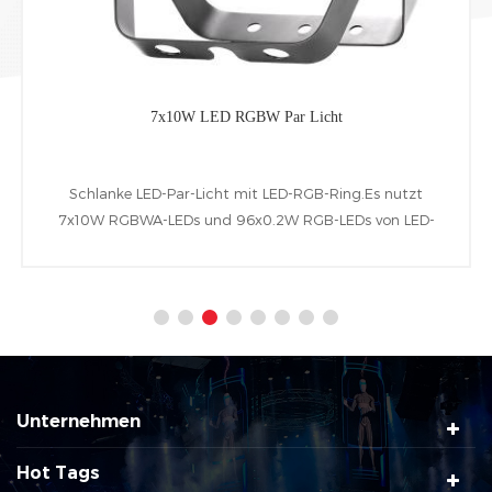
x10W LED RGBW Par Licht
1
-Par-Licht mit LED-RGB-Ring.Es nutzt
Dieses ist eine voll
LEDs und 96x0.2W RGB-LEDs von LED-
BAR-Matri
em besitzen Leuchtweite von 25°(10°、
, LCD-display und folgenden RDM&DMX-
control-Protokolle.
Unternehmen
Hot Tags