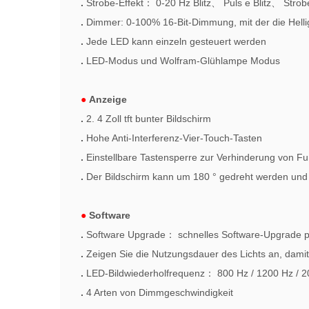
.
Strobe-Effekt
：
0-20 Hz Blitz
、
Puls
e
Blitz
、
Strob
.
Dimmer: 0-100% 16-Bit-Dimmung, mit der die Helli
.
Jede LED kann einzeln gesteuert werden
.
LED-Modus und
Wolfram-Glühlampe
Modus
●
Anzeige
.
2. 4 Zoll tft bunter Bildschirm
.
Hohe Anti-Interferenz-Vier-Touch-Tasten
.
Einstellbare Tastensperre zur Verhinderung von F
.
Der Bildschirm kann um 180 ° gedreht werden und is
●
Software
.
Software Upgrade
：
schnelles Software-Upgrade 
.
Zeigen Sie die Nutzungsdauer des Lichts an, damit
.
LED-Bildwiederholfrequenz
：
800 Hz / 1200 Hz / 2
.
4 Arten von Dimmgeschwindigkeit