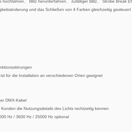
e hochfahren
、
Blitz herunterfahren
、
zufälliger Blitz
、
Strobe Break Ef
gkeitsänderung und das Schließen von 4 Farben gleichzeitig gesteuer
unktionsstörungen
t für die Installation an verschiedenen Orten geeignet
per DMX-Kabel
 Kunden die Nutzungsdetails des Lichts rechtzeitig kennen
000 Hz / 3600 Hz / 25000 Hz optional