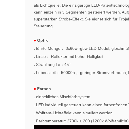
als Lichtquelle. Die einzigartige LED-Patenttechnol
kann einzeln in 3 Segmenten gesteuert werden. Au
superstarken Strobe-Effekt. Sie eignet sich für Pro
Steuerung.
●
Optik
.
führte Menge
：
3x60w rgbw
LED-Modul, gleichmäß
.
Linse
：
Reflektor mit hoher Helligkeit
.
Strahl ang
l
e
：
45°
.
Lebenszeit
：
50000h
，
geringer Stromverbrauch,
●
Farben
.
einheitliches Mischfarbsystem
.
LED individuell gesteuert
kann einen farbenfrohen 
.
Wolfram-Lichteffekt kann simuliert werden
.
Farbtemperatur: 2700k ± 200 (1200k Wolframlicht)