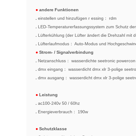
●
andere Funktionen
.
einstellen und hinzufügen
r
essing
：
rdm
.
LED-Temperaturerfassungssystem zum Schutz de
.
Lüfterkühlung (der Lüfter ändert die Drehzahl mi
.
Lüfterlaufmodus
：
Auto-Modus und Hochgeschwin
●
Strom- / Signalverbindung
.
Netzanschluss
：
wasserdichte seetronic powercon 
.
dmx eingang
：
wasserdicht dmx xlr
3-polige seetro
.
dmx ausgang
：
wasserdicht dmx xlr
3-polige seetr
●
Leistung
.
ac100-240v 50 / 60hz
.
Energieverbrauch
：
190w
●
Schutzklasse